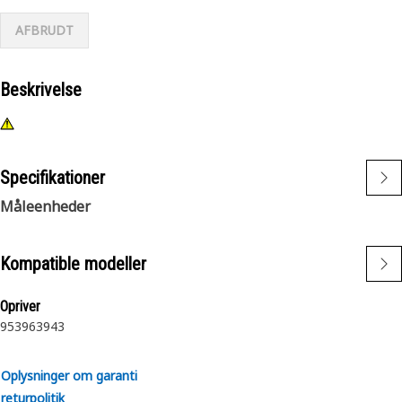
AFBRUDT
Beskrivelse
Specifikationer
Måleenheder
Kompatible modeller
Opriver
953
963
943
Oplysninger om garanti
returpolitik