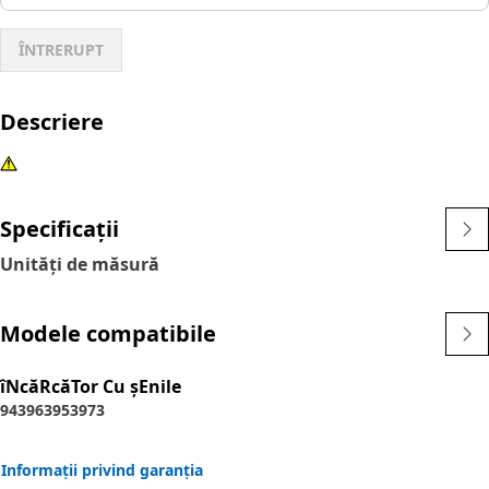
ÎNTRERUPT
Descriere
Specificații
Unități de măsură
Modele compatibile
îNcăRcăTor Cu şEnile
943
963
953
973
Informații privind garanția