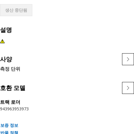
생산 중단됨
설명
사양
측정 단위
호환 모델
트랙 로더
943
963
953
973
보증 정보
반품 정책