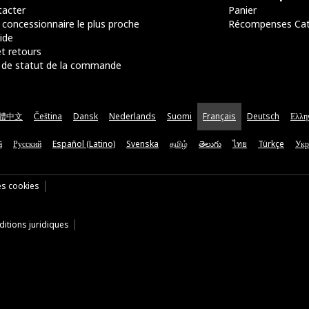
acter
Panier
 concessionnaire le plus proche
Récompenses Ca
ide
t retours
de statut de la commande
體中文
Čeština
Dansk
Nederlands
Suomi
Français
Deutsch
Ελλη
ă
Русский
Español (Latino)
Svenska
தமிழ்
తెలుగు
ไทย
Türkçe
Укр
es cookies
itions juridiques