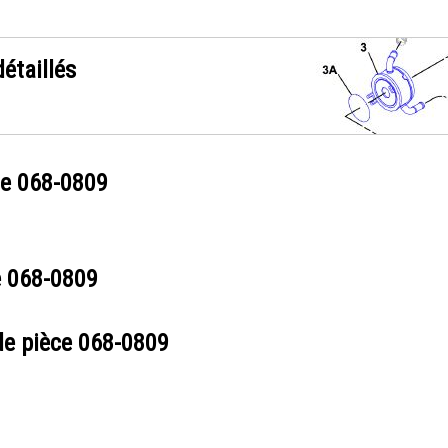
étaillés
ce
068-0809
e
068-0809
de pièce
068-0809