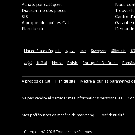
Achats par catégorie
Nous cont
Diagramme des pièces
Trouver le
SIS
Centre d'a
A propos des pièces Cat
Garantie e
Plan du site
Demande 
United States English
العربية
বাংলা
Български
简体中文
繁
ಕನ್ನಡ
한국어
Norsk
Polski
Português Do Brasil
Român
À propos de Cat
Plan du site
Mettre à jour les paramètres d
Ne pas vendre ni partager mes informations personnelles
Cond
Mes préférences en matière de marketing
Confidentialité
Caterpillar© 2026 Tous droits réservés