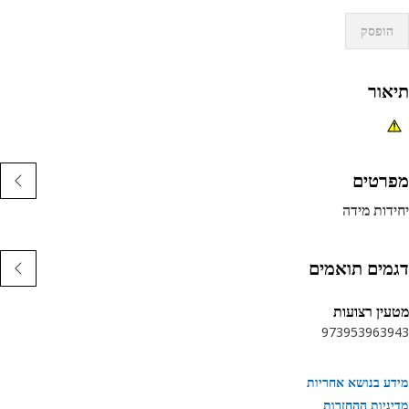
הופסק
אור
רטים
דות מידה
מים תואמים
ין רצועות
973
953
963
9
ע בנושא אחריות
ניות ההחזרות