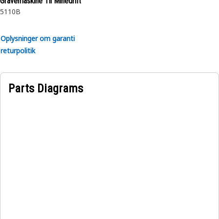
Gravemaskine Til Minedrift
5110B
Egenskaber:
• Fremstillet efter en præcise specifikation og er bygget til
Oplysninger om garanti
holdbarhed, pålidelighed og produktivitet.
returpolitik
• Lavet af holdbare materialer, der giver styrke og
korrosionsbestandighed.
• Den komprimerede snapring indsættes i rillen eller
Parts Diagrams
fordybningen i boringen.
Anvendelser:
En indvendig fastholdelsesring bruges til at fastgøre og
holde rullelejet i krumtapakslens tomgangsgear.