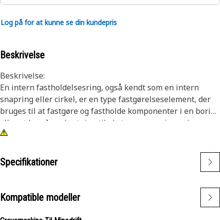
Log på for at kunne se din kundepris
Beskrivelse
Beskrivelse:
En intern fastholdelsesring, også kendt som en intern
snapring eller cirkel, er en type fastgørelseselement, der
bruges til at fastgøre og fastholde komponenter i en boring
eller et hus. I modsætning til eksterne snapringe, der
passer over en aksel eller stift, installeres interne
snapringe inde i en boring eller rille for at holde
komponenter på plads. Hovedformålet med en intern
Specifikationer
snapring er at forhindre aksial bevægelse eller
forskydning af komponenter i en boring eller et hus. Det
fungerer som en fastholdelsesanordning, der holder
Kompatible modeller
komponenter såsom lejer, aksler eller tætninger sikkert på
plads.