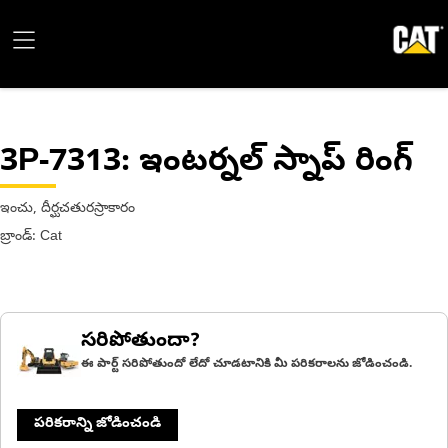
3P-7313
: ఇంటర్నల్ స్నాప్ రింగ్
ఇంచు, దీర్ఘచతురస్రాకారం
బ్రాండ్: Cat
సరిపోతుందా?
ఈ పార్ట్ సరిపోతుందో లేదో చూడటానికి మీ పరికరాలను జోడించండి.
పరికరాన్ని జోడించండి