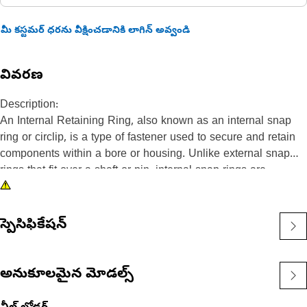
మీ కస్టమర్ ధరను వీక్షించడానికి లాగిన్ అవ్వండి
వివరణ
Description:
An Internal Retaining Ring, also known as an internal snap
ring or circlip, is a type of fastener used to secure and retain
components within a bore or housing. Unlike external snap
rings that fit over a shaft or pin, internal snap rings are
installed inside a bore or groove to hold components in place.
The main purpose of an internal snap ring is to prevent axial
movement or displacement of components within a bore or
స్పెసిఫికేషన్
housing. It acts as a retaining device, holding components
such as bearings, shafts, or seals securely in place.
అనుకూలమైన మోడల్స్
Attributes:
• Manufactured to a precise specification and are built for