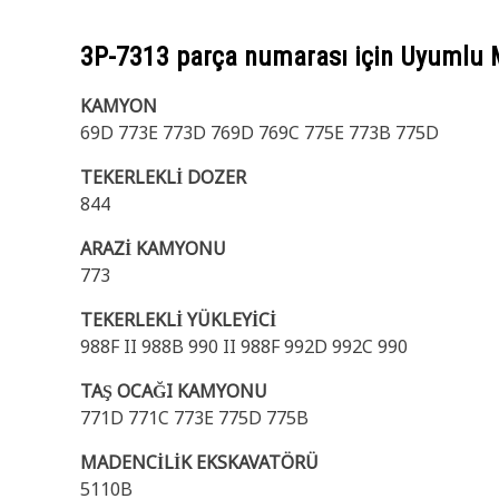
3P-7313
parça numarası için Uyumlu 
KAMYON
69D 773E 773D 769D 769C 775E 773B 775D
TEKERLEKLİ DOZER
844
ARAZİ KAMYONU
773
TEKERLEKLİ YÜKLEYİCİ
988F II 988B 990 II 988F 992D 992C 990
TAŞ OCAĞI KAMYONU
771D 771C 773E 775D 775B
MADENCİLİK EKSKAVATÖRÜ
5110B