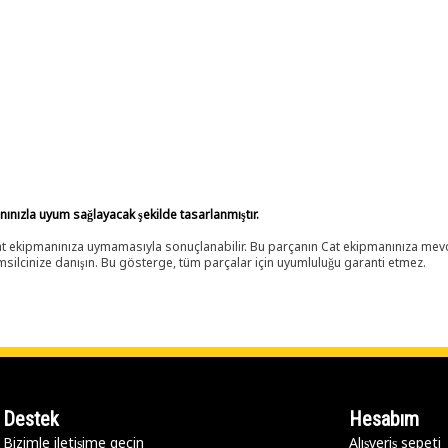
anınızla uyum sağlayacak şekilde tasarlanmıştır.
 Cat ekipmanınıza uymamasıyla sonuçlanabilir. Bu parçanın Cat ekipmanınıza m
ilcinize danışın. Bu gösterge, tüm parçalar için uyumluluğu garanti etmez.
Destek
Hesabım
Bizimle iletişime geçin
Alışveriş sepeti