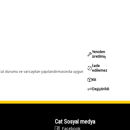
Yeniden
üretilmiş
İade
edilemez
evcut durumu ve varsayılan yapılandırmasında uygun
Kit
Değiştirildi
Cat Sosyal medya
Facebook