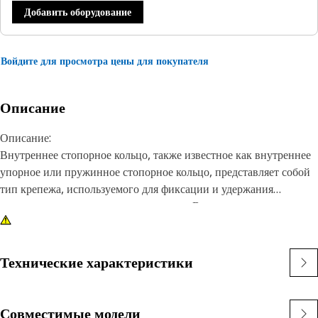
Добавить оборудование
Войдите для просмотра цены для покупателя
Описание
Описание:
Внутреннее стопорное кольцо, также известное как внутреннее
упорное или пружинное стопорное кольцо, представляет собой
тип крепежа, используемого для фиксации и удержания
компонентов в отверстии или корпусе. В отличие от внешних
пружинных стопорных колец, которые надеваются на вал или
штифт, внутренние пружинные стопорные кольца
устанавливаются внутри отверстия или канавки, обеспечивая
Технические характеристики
удержание компонентов на месте. Основное назначение
внутреннего пружинного стопорного кольца —
предотвращение осевого смещения или смещения компонентов
Совместимые модели