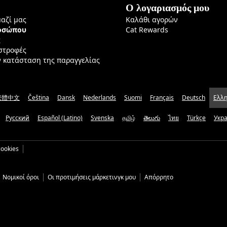
Ο λογαριασμός μου
μαζί μας
Καλάθι αγορών
ροσώπου
Cat Rewards
ς
ιστροφές
ν κατάσταση της παραγγελίας
繁體中文
Čeština
Dansk
Nederlands
Suomi
Français
Deutsch
Ελλη
Русский
Español (Latino)
Svenska
தமிழ்
తెలుగు
ไทย
Türkçe
Укр
ookies
Νομικοί όροι
Οι προτιμήσεις μάρκετινγκ μου
Απόρρητο