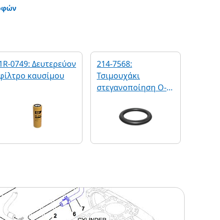
οφών
1R-0749: Δευτερεύον
214-7568:
φίλτρο καυσίμου
Τσιμουχάκι
στεγανοποίηση O-
Ring STOR (SAE 9/16-
18)