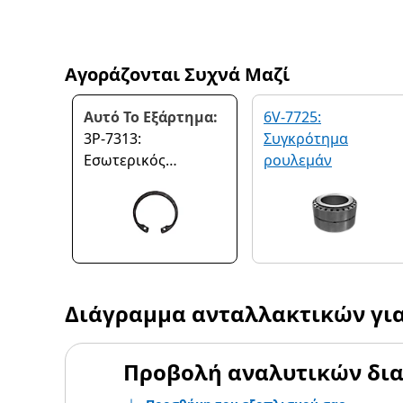
Αγοράζονται Συχνά Μαζί
Αυτό Το Εξάρτημα:
6V-7725:
3P-7313:
Συγκρότημα
Εσωτερικός
ρουλεμάν
δακτύλιος
συγκράτησης
Διάγραμμα ανταλλακτικών γι
Προβολή αναλυτικών δι