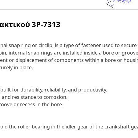
λακτικού
3P-7313
nal snap ring or circlip, is a type of fastener used to secu
r pin, internal snap rings are installed inside a bore or gr
ment or displacement of components within a bore or housing.
urely in place.
ilt for durability, reliability, and productivity.
 and resistance to corrosion.
roove or recess in the bore.
ld the roller bearing in the idler gear of the crankshaft gea