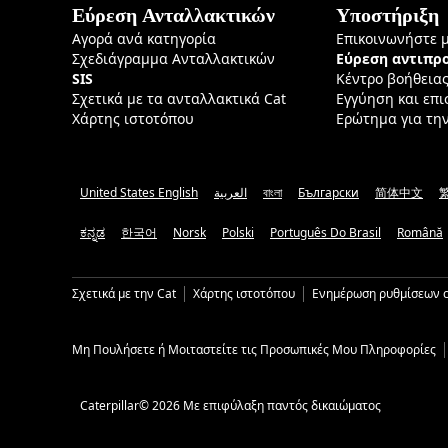
Εύρεση Ανταλλακτικών
Υποστήριξη
Αγορά ανά κατηγορία
Επικοινωνήστε 
Σχεδιάγραμμα Ανταλλακτικών
Εύρεση αντιπ
SIS
Κέντρο βοήθεια
Σχετικά με τα ανταλλακτικά Cat
Εγγύηση και επ
Χάρτης ιστοτόπου
Ερώτημα για τη
United States English
العربية
বাংলা
Български
简体中文
ಕನ್ನಡ
한국어
Norsk
Polski
Português Do Brasil
Română
Σχετικά με την Cat
Χάρτης ιστοτόπου
Ενημέρωση ρυθμίσεων c
Μη Πουλήσετε ή Μοιταστείτε τις Προσωπικές Μου Πληροφορίες
Caterpillar© 2026 Με επιφύλαξη παντός δικαιώματος