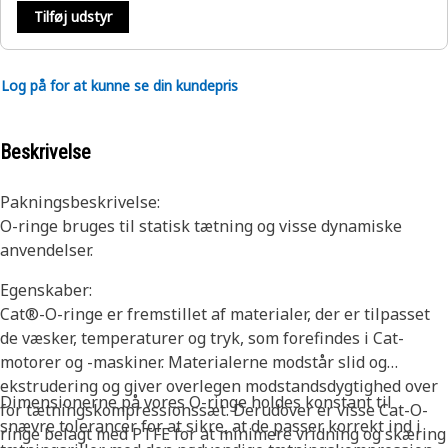
Tilføj udstyr
Log på for at kunne se din kundepris
Beskrivelse
Pakningsbeskrivelse:
O-ringe bruges til statisk tætning og visse dynamiske
anvendelser.
Egenskaber:
Cat®-O-ringe er fremstillet af materialer, der er tilpasset
de væsker, temperaturer og tryk, som forefindes i Cat-
motorer og -maskiner. Materialerne modstår slid og
ekstrudering og giver overlegen modstandsdygtighed over
Dimensionerne på vores O-ringe holdes konstant til
for tætningskompressionssæt. Derudover er visse Cat-O-
snævre tolerancer for at sikre, at de passer korrekt ind i
ringe belagt med PTFE for at minimere vridning og skæring