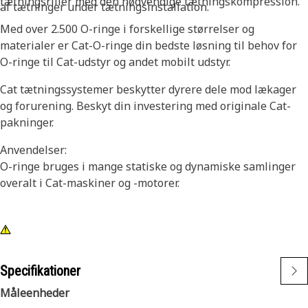
tætningsriller med den nødvendige tætningskompression.
af tætninger under tætningsinstallation.
Med over 2.500 O-ringe i forskellige størrelser og
materialer er Cat-O-ringe din bedste løsning til behov for
O-ringe til Cat-udstyr og andet mobilt udstyr.
Cat tætningssystemer beskytter dyrere dele mod lækager
og forurening. Beskyt din investering med originale Cat-
pakninger.
Anvendelser:
O-ringe bruges i mange statiske og dynamiske samlinger
overalt i Cat-maskiner og -motorer.
Specifikationer
Måleenheder