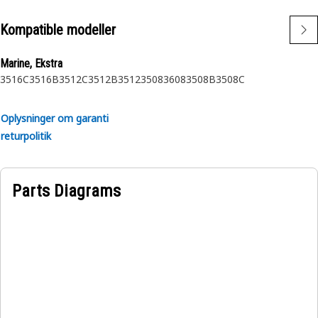
Kompatible modeller
Marine, Ekstra
3516C
3516B
3512C
3512B
3512
3508
3608
3508B
3508C
Oplysninger om garanti
returpolitik
Parts Diagrams