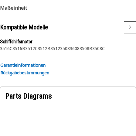
Maßeinheit
Kompatible Modelle
Schiffshilfsmotor
3516C
3516B
3512C
3512B
3512
3508
3608
3508B
3508C
Garantieinformationen
Rückgabebestimmungen
Parts Diagrams