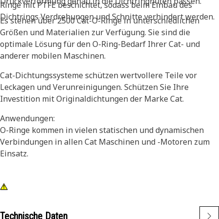
Druckverformung genau in die Dichtringnuten passen.
Ringe mit PTFE beschichtet, sodass beim Einbau des
Dichtrings Verdrehungen und Schnitte verhindert werden.
Es stehen über 2500 Cat-O-Ringe in unterschiedlichen
Größen und Materialien zur Verfügung. Sie sind die
optimale Lösung für den O-Ring-Bedarf Ihrer Cat- und
anderer mobilen Maschinen.
Cat-Dichtungssysteme schützen wertvollere Teile vor
Leckagen und Verunreinigungen. Schützen Sie Ihre
Investition mit Originaldichtungen der Marke Cat.
Anwendungen:
O-Ringe kommen in vielen statischen und dynamischen
Verbindungen in allen Cat Maschinen und -Motoren zum
Einsatz.
Technische Daten