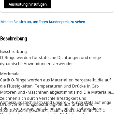
Ausrüstung hinzufügen
Melden Sie sich an, um Ihren Kundenpreis zu sehen
Beschreibung
Beschreibung:
O-Ringe werden für statische Dichtungen und einige
dynamische Anwendungen verwendet.
Merkmale:
Cat® O-Ringe werden aus Materialien hergestellt, die auf
die Flüssigkeiten, Temperaturen und Drücke in Cat-
Motoren und -Maschinen abgestimmt sind. Die Materialien
zeichnen sich durch Verschleißfestigkeit und
Abmessungstechnisch sind unsere O-Ringe stets auf enge
Druckverformungsbeständigkeit aus und sind vor
Toleranzen ausgelegt, damit sie mit der notwendigen
Spaltextrusion geschützt. Zudem sind bestimmte Cat-O-