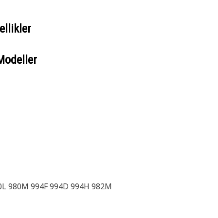
llikler
Modeller
80L 980M 994F 994D 994H 982M