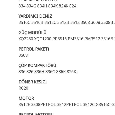
834 834G 834H 834K 824K 824
YARDIMCI DENİZ
3516C 3516B 3512C 3512B 3512 3508 3608 3508B
GÜÇ MODÜLÜ
XQ2280 XQC1200 PP3516 PM3516 PM3512 3516B
PETROL PAKETİ
3508
ÇÖP KOMPAKTÖRÜ
836 826 836H 836G 836K 826K
DÖNER KESİCİ
RC20
MOTOR
3512E 3508PETROL 3512PETROL 3512C G3516C G
PETROL MOTORU