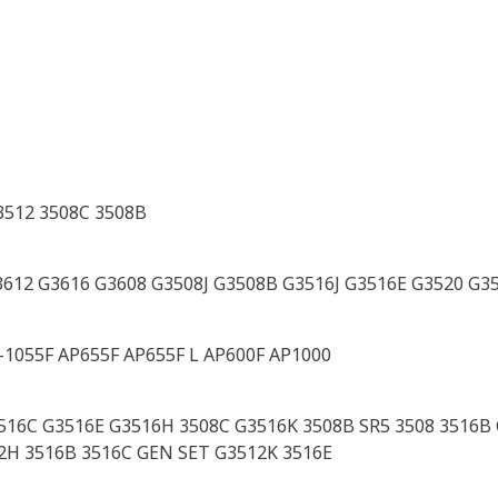
3512 3508C 3508B
3612 G3616 G3608 G3508J G3508B G3516J G3516E G3520 G3
-1055F AP655F AP655F L AP600F AP1000
516C G3516E G3516H 3508C G3516K 3508B SR5 3508 3516B 
2H 3516B 3516C GEN SET G3512K 3516E