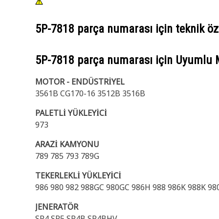
5P-7818
parça numarası için teknik öze
5P-7818
parça numarası için Uyumlu 
MOTOR - ENDÜSTRİYEL
3561B CG170-16 3512B 3516B
PALETLİ YÜKLEYİCİ
973
ARAZİ KAMYONU
789 785 793 789G
TEKERLEKLİ YÜKLEYİCİ
986 980 982 988GC 980GC 986H 988 986K 988K 9
JENERATÖR
SR4 SR5 SR4B SR4BHV