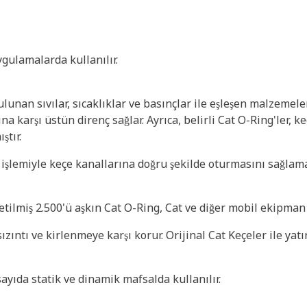
ygulamalarda kullanılır.
unan sıvılar, sıcaklıklar ve basınçlar ile eşleşen malzemele
na karşı üstün direnç sağlar. Ayrıca, belirli Cat O-Ring'ler,
ştır.
a işlemiyle keçe kanallarına doğru şekilde oturmasını sağlam
tilmiş 2.500'ü aşkın Cat O-Ring, Cat ve diğer mobil ekipman O
ızıntı ve kirlenmeye karşı korur. Orijinal Cat Keçeler ile yat
ayıda statik ve dinamik mafsalda kullanılır.