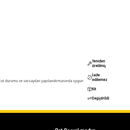
Yeniden
üretilmiş
İade
edilemez
evcut durumu ve varsayılan yapılandırmasında uygun
Kit
Değiştirildi