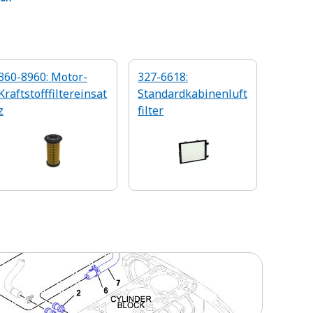
360-8960: Motor-
327-6618:
Kraftstofffiltereinsat
Standardkabinenluft
z
filter