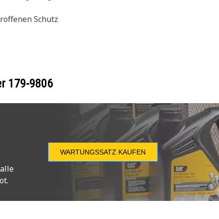
troffenen Schutz
er
179-9806
WARTUNGSSATZ KAUFEN
alle
ot.