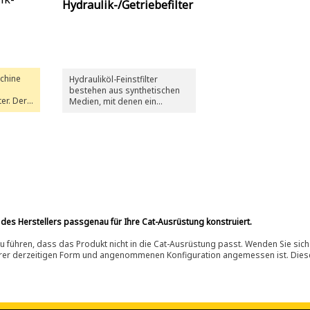
Hydraulik-/Getriebefilter
schine
Hydrauliköl-Feinstfilter
bestehen aus synthetischen
ter. Der
Medien, mit denen ein
179-9806
höherer Anteil Feinpartikel
herausgefiltert wird und die
Schutz
somit für optimale Sauberkeit
as sich
in anspruchsvollsten
Anwendung sorgen. Cat-
r Cat®-
Hydrauliköl-Feinstfilter eignen
sich nicht für
Getriebeanwendungen.
 des Herstellers passgenau für Ihre Cat-Ausrüstung konstruiert.
 führen, dass das Produkt nicht in die Cat-Ausrüstung passt. Wenden Sie sich
ihrer derzeitigen Form und angenommenen Konfiguration angemessen ist. Dieser 