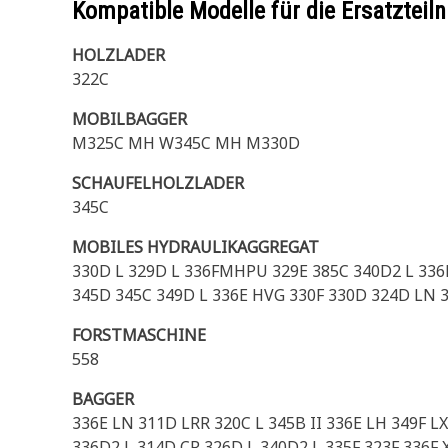
Kompatible Modelle für die Ersatzte
HOLZLADER
322C
MOBILBAGGER
M325C MH W345C MH M330D
SCHAUFELHOLZLADER
345C
MOBILES HYDRAULIKAGGREGAT
330D L 329D L 336FMHPU 329E 385C 340D2 L 336
345D 345C 349D L 336E HVG 330F 330D 324D LN 
FORSTMASCHINE
558
BAGGER
336E LN 311D LRR 320C L 345B II 336E LH 349F 
336D2 L 314D CR 326D L 340D2 L 335F 323F 336F 