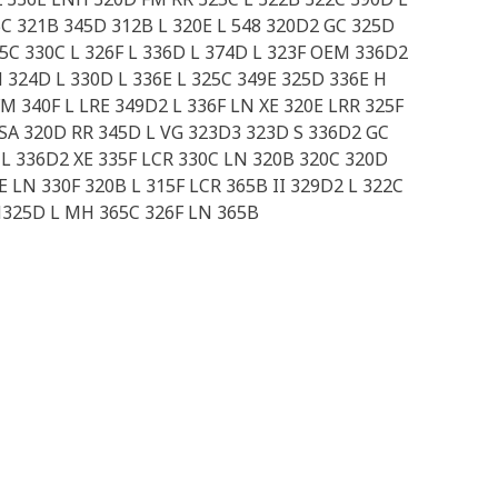
5C 321B 345D 312B L 320E L 548 320D2 GC 325D
5C 330C L 326F L 336D L 374D L 323F OEM 336D2
N 324D L 330D L 336E L 325C 349E 325D 336E H
M 340F L LRE 349D2 L 336F LN XE 320E LRR 325F
 SA 320D RR 345D L VG 323D3 323D S 336D2 GC
 L 336D2 XE 335F LCR 330C LN 320B 320C 320D
 LN 330F 320B L 315F LCR 365B II 329D2 L 322C
M325D L MH 365C 326F LN 365B