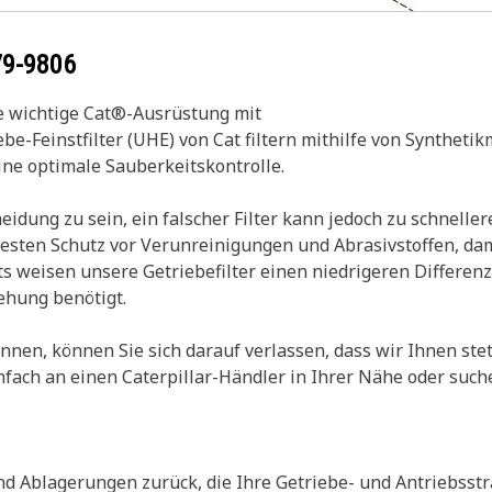
79-9806
ie wichtige Cat®-Ausrüstung mit
ebe-Feinstfilter (UHE) von Cat filtern mithilfe von Synthe
ine optimale Sauberkeitskontrolle.
heidung zu sein, ein falscher Filter kann jedoch zu schnel
n besten Schutz vor Verunreinigungen und Abrasivstoffen, d
 weisen unsere Getriebefilter einen niedrigeren Differenz
ehung benötigt.
nen, können Sie sich darauf verlassen, dass wir Ihnen stet
fach an einen Caterpillar-Händler in Ihrer Nähe oder suche
und Ablagerungen zurück, die Ihre Getriebe- und Antriebss