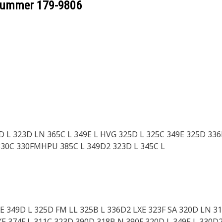
ilnummer
179-9806
D L 323D LN 365C L 349E L HVG 325D L 325C 349E 325D 3
330C 330FMHPU 385C L 349D2 323D L 345C L
LXE 349D L 325D FM LL 325B L 336D2 LXE 323F SA 320D LN 
XE 374F L 311C 323D 390D 318B N 390F 320D L 349E L 330D