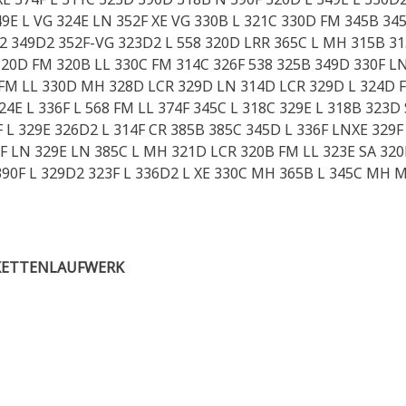
9E L VG 324E LN 352F XE VG 330B L 321C 330D FM 345B 34
2 349D2 352F-VG 323D2 L 558 320D LRR 365C L MH 315B 31
 320D FM 320B LL 330C FM 314C 326F 538 325B 349D 330F L
D FM LL 330D MH 328D LCR 329D LN 314D LCR 329D L 324D F
E L 336F L 568 FM LL 374F 345C L 318C 329E L 318B 323D
 L 329E 326D2 L 314F CR 385B 385C 345D L 336F LNXE 329F
F LN 329E LN 385C L MH 321D LCR 320B FM LL 323E SA 320E
390F L 329D2 323F L 336D2 L XE 330C MH 365B L 345C MH 
KETTENLAUFWERK