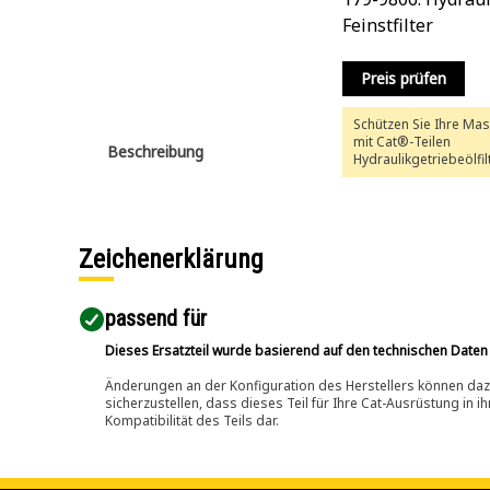
Feinstfilter
Preis prüfen
Schützen Sie Ihre Ma
mit Cat®-Teilen
Beschreibung
Hydraulikgetriebeölfil
Antriebsstrangfilter 
mit extrem hohem
Wirkungsgrad bietet 
vor Verunreinigung, w
positiv auf den
Zeichenerklärung
Auslastungsgrad Ihre
Maschine auswirkt.
passend für​
Dieses Ersatzteil wurde basierend auf den technischen Daten
Änderungen an der Konfiguration des Herstellers können dazu
sicherzustellen, dass dieses Teil für Ihre Cat-Ausrüstung in 
Kompatibilität des Teils dar.