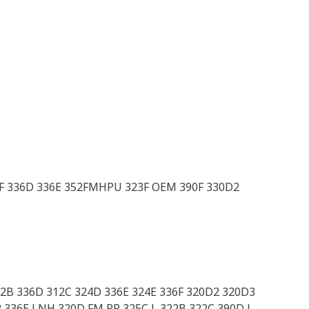
36F 336D 336E 352FMHPU 323F OEM 390F 330D2
312B 336D 312C 324D 336E 324E 336F 320D2 320D3
2 336E LNH 320D FM RR 325C L 322B 322C 390D L