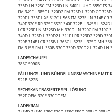
336D LN 325C FM 323D LN 340F L UHD 385C FS 34
FM 349F L 385C L 320D2 FM 325D L 320D GC 326D
320F L 336F L XE 312C L 568 FM 323E LN 314E CR
349F 320E RR 325F 352F 340F 322B L 345B L 324
LCR 323F LN M325D MH 330D LN 320C FM 319C 324
340D L 323D L 330D2 L 311F LRR 323D2 329D 330F
320E 314E LCR 315B L 365C L 323E L 325D MH 336
FM 315B FM L 330B 330C 330D 320D2 L 324D LN 
LADESCHAUFEL
385C 5090B
FÄLLUNGS- UND BÜNDELUNGSMASCHINE MIT 
521B 522B
SECHSKANTBASIERTE SPL-LÖSUNG
352F OEM 320E 330F OEM
LADEKRAN
2484D 2484C 579C 579D 559C 559D 2384D 2384C