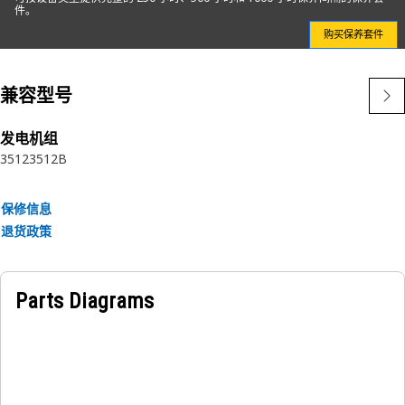
由于我们比任何人都更了解您的设备，因此您还可以每次都依靠
件。
我们推荐适合的滤清器。当您准备好转换到 Cat 滤清器时，请
购买保养套件
联系当地 Caterpillar 代理商或访问
catfiltercrossreference.com 搜索零件号。
兼容型号
特性：
Cat UHE 滤清器可以阻拦可能会损害变速箱和动力传动系的污
发电机组
3512
3512B
染物及碎屑。其他优点包括：
• 专有滤清器介质提供卓越的保护
• 提高碎屑阻拦能力
保修信息
• 增强抗瘪塌性
退货政策
Parts Diagrams