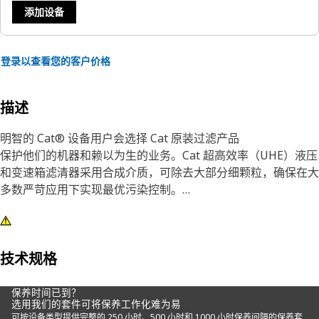
添加设备
登录以查看您的客户价格
描述
明智的 Cat® 设备用户会选择 Cat 原装过滤产品
保护他们的机器和赖以为生的业务。Cat 超高效率（UHE）液压
和变速箱滤清器采用合成介质，可除去大部分细颗粒，确保在大
多数严苛应用下实现最优污染控制。
虽然选择滤清器看似不属于重大决定，但错误的滤清器可能会加
速设备的磨损和损坏。例如，Cat 液压滤清器可隔离高压液压系
统内的污染物和磨料，以免磨损公差严格的系统。另一方面，我
技术规格
们的变速箱滤清器的差压低于液压元件，因此机器在冷起动时将
减少旁路时间。
保养时间已到？
选用我们的套件可将保养工作化难为易
可按设备类型提供完整的 250 小时、500 小时和 1000 小时保养间隔的保养套