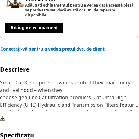
Adăugați echipamentul pentru a vedea dacă această piesă
se potrivește sau dacă există opțiuni de reparare
disponibile.
Adăugare echipament
Conectați-vă pentru a vedea prețul dvs. de client
Descriere
Smart Cat® equipment owners protect their machinery –
and livelihood – when they
choose genuine Cat filtration products. Cat Ultra High
Efficiency (UHE) Hydraulic and Transmission Filters feature
synthetic media which removes a higher proportion of fine
particles for optimum contamination control in the most
severe applications.
Specificații