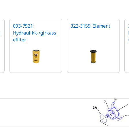
093-7521:
322-3155: Element
d
Hydraulikk-/girkass
efilter