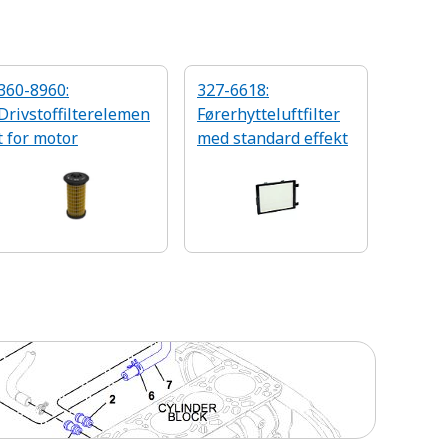
360-8960:
327-6618:
Drivstoffilterelemen
Førerhytteluftfilter
t for motor
med standard effekt