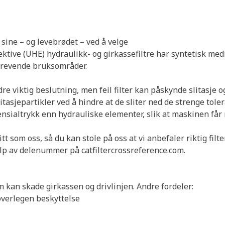
sine – og levebrødet – ved å velge
fektive (UHE) hydraulikk- og girkassefiltre har syntetisk med
 krevende bruksområder.
re viktig beslutning, men feil filter kan påskynde slitasje o
itasjepartikler ved å hindre at de sliter ned de strenge tol
rensialtrykk enn hydrauliske elementer, slik at maskinen får
som oss, så du kan stole på oss at vi anbefaler riktig filter 
jelp av delenummer på catfiltercrossreference.com.
 kan skade girkassen og drivlinjen. Andre fordeler:
overlegen beskyttelse