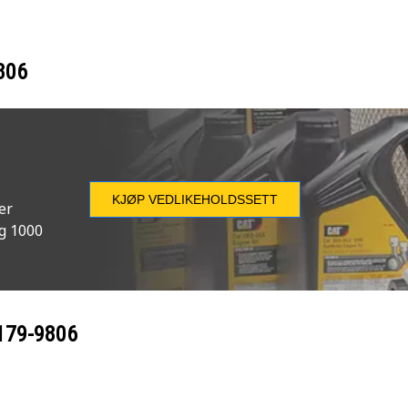
806
KJØP VEDLIKEHOLDSSETT
er
og 1000
179-9806