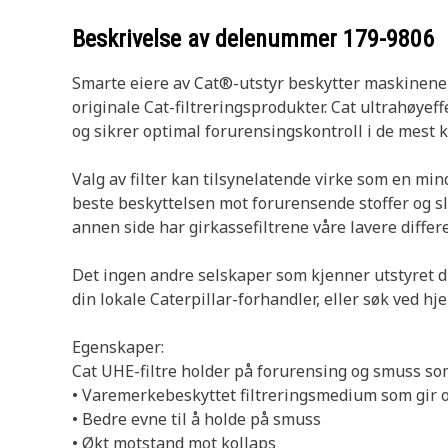
Beskrivelse av delenummer
179-9806
Smarte eiere av Cat®-utstyr beskytter maskinene 
originale Cat-filtreringsprodukter. Cat ultrahøyef
og sikrer optimal forurensingskontroll i de mest
Valg av filter kan tilsynelatende virke som en mind
beste beskyttelsen mot forurensende stoffer og sl
annen side har girkassefiltrene våre lavere diffe
Det ingen andre selskaper som kjenner utstyret ditt 
din lokale Caterpillar-forhandler, eller søk ved h
Egenskaper:
Cat UHE-filtre holder på forurensing og smuss som
• Varemerkebeskyttet filtreringsmedium som gir 
• Bedre evne til å holde på smuss
• Økt motstand mot kollaps