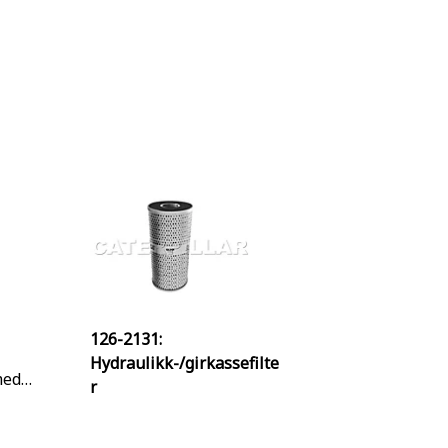
126-2131:
Hydraulikk-/girkassefilte
med
r