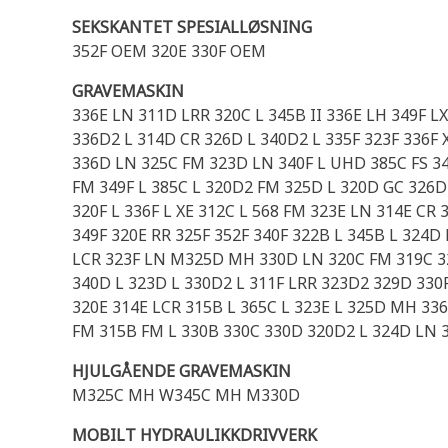
SEKSKANTET SPESIALLØSNING
352F OEM 320E 330F OEM
GRAVEMASKIN
336E LN 311D LRR 320C L 345B II 336E LH 349F 
336D2 L 314D CR 326D L 340D2 L 335F 323F 336F 
336D LN 325C FM 323D LN 340F L UHD 385C FS 34
FM 349F L 385C L 320D2 FM 325D L 320D GC 326D
320F L 336F L XE 312C L 568 FM 323E LN 314E CR
349F 320E RR 325F 352F 340F 322B L 345B L 324
LCR 323F LN M325D MH 330D LN 320C FM 319C 324
340D L 323D L 330D2 L 311F LRR 323D2 329D 330F
320E 314E LCR 315B L 365C L 323E L 325D MH 336
FM 315B FM L 330B 330C 330D 320D2 L 324D LN 
HJULGÅENDE GRAVEMASKIN
M325C MH W345C MH M330D
MOBILT HYDRAULIKKDRIVVERK