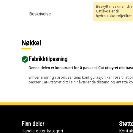
Beskytt maskinen din
Cat®-deler til
Beskrivelse
hydraulikkgiroljefilter.
svært effektive drivlinj
179-9806 gir beskytt
forurensning, noe so
til den generelle ytelse
Cat®-maskinen din.
Nøkkel
Fabrikktilpasning
Denne delen er konstruert for å passe til Cat-utstyret ditt ba
Enhver endring i produsentens konfigurasjon kan føre til at pr
passer Cat-utstyret ditt i sin nåværende tilstand og antatte k
Finn deler
Støtt
Handle etter kategori
Kontak