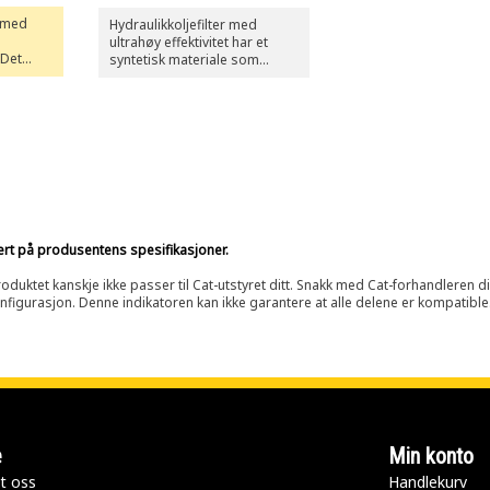
 med
Hydraulikkoljefilter med
ultrahøy effektivitet har et
 Det
syntetisk materiale som
efilteret
fjerner en større andel små
else mot
partikler og gir optimal
m bidrar
kontamineringskontroll innen
n til
de aller mest krevende
bruksområdene. Cat-
hydraulikkoljefilter med
ultrahøy effektivitet er ikke
beregnet for
girkassebruksområder.
sert på produsentens spesifikasjoner.
oduktet kanskje ikke passer til Cat-utstyret ditt. Snakk med Cat-forhandleren d
onfigurasjon. Denne indikatoren kan ikke garantere at alle delene er kompatible
e
Min konto
t oss
Handlekurv