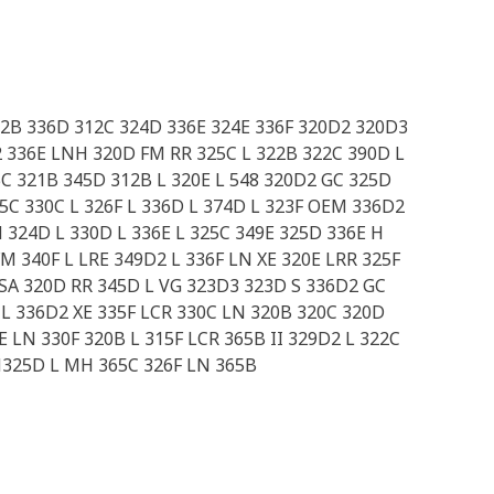
312B 336D 312C 324D 336E 324E 336F 320D2 320D3
2 336E LNH 320D FM RR 325C L 322B 322C 390D L
5C 321B 345D 312B L 320E L 548 320D2 GC 325D
5C 330C L 326F L 336D L 374D L 323F OEM 336D2
N 324D L 330D L 336E L 325C 349E 325D 336E H
M 340F L LRE 349D2 L 336F LN XE 320E LRR 325F
 SA 320D RR 345D L VG 323D3 323D S 336D2 GC
 L 336D2 XE 335F LCR 330C LN 320B 320C 320D
 LN 330F 320B L 315F LCR 365B II 329D2 L 322C
M325D L MH 365C 326F LN 365B