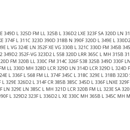
LXE 349D L 325D FM LL 325B L 336D2 LXE 323F SA 320D LN 
XE 374F L 311C 323D 390D 318B N 390F 320D L 349E L 330D
9E L VG 324E LN 352F XE VG 330B L 321C 330D FM 345B 34
2 349D2 352F-VG 323D2 L 558 320D LRR 365C L MH 315B 31
 320D FM 320B LL 330C FM 314C 326F 538 325B 349D 330F L
D FM LL 330D MH 328D LCR 329D LN 314D LCR 329D L 324D F
E L 336F L 568 FM LL 374F 345C L 318C 329E L 318B 323D
 L 329E 326D2 L 314F CR 385B 385C 345D L 336F LNXE 329F
F LN 329E LN 385C L MH 321D LCR 320B FM LL 323E SA 320E
390F L 329D2 323F L 336D2 L XE 330C MH 365B L 345C MH 