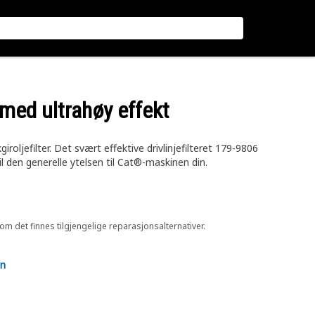
r med ultrahøy effekt
roljefilter. Det svært effektive drivlinjefilteret 179-9806
l den generelle ytelsen til Cat®-maskinen din.
 om det finnes tilgjengelige reparasjonsalternativer.
en