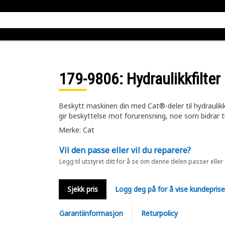
179-9806
: Hydraulikkfilte
Beskytt maskinen din med Cat®-deler til hydraulikkgi
gir beskyttelse mot forurensning, noe som bidrar ti
Merke: Cat
Vil den passe eller vil du reparere?
Legg til utstyret ditt for å se om denne delen passer eller
Sjekk pris
Logg deg på for å vise kundepris
Garantiinformasjon
Returpolicy