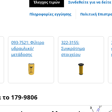
Έλεγχος τιμών
Συνδεθείτε για να δείτε
Πληροφορίες εγγύησης
Πολιτική Επιστρ
093-7521: Φίλτρο
322-3155:
υδραυλικό/
Συγκρότημα
μετάδοσης
στοιχείου
α το
179-9806