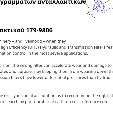
αγραμμάτων ανταλλακτικών
λακτικού
179-9806
nery – and livelihood – when they
 High Efficiency (UHE) Hydraulic and Transmission Filters f
ation control in the most severe applications.
ecision, the wrong filter can accelerate wear and damage t
nates and abrasives by keeping them from wearing down the
sion filters have lower differential pressures than hydraul
else, you can also count on us to recommend the right filt
er or search by part number at catfiltercrossreference.com.