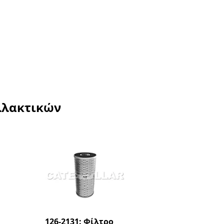
λλακτικών
126-2131: Φίλτρο