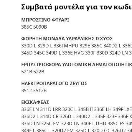
Συμβατά μοντέλα για τον κωδ
ΜΠΡΟΣΤΙΝΟ ΦΤΥΑΡΙ
385C 5090B
ΦΟΡΗΤΗ ΜΟΝΑΔΑ ΥΔΡΑΥΛΙΚΗΣ ΙΣΧΥΟΣ
330D L 329D L 336FMHPU 329E 385C 340D2 L 336
345D 345C 349D L 336E HVG 330F 330D 324D LN 
ΕΡΠΥΣΤΡΙΟΦΟΡΑ ΥΛΟΤΟΜΙΚΗ ΔΕΜΑΤΟΠΟΙΗΤΙ
521B 522B
ΗΛΕΚΤΡΟΠΑΡΑΓΩΓΟ ΖΕΥΓΟΣ
3512 3512B
ΕΚΣΚΑΦΕΑΣ
336E LN 311D LRR 320C L 345B II 336E LH 349F L
336D2 L 314D CR 326D L 340D2 L 335F 323F 336F 
336D LN 325C FM 323D LN 340F L UHD 385C FS 34
349F L 385C L 320D2 FM 325D L 320D GC 326D2 3