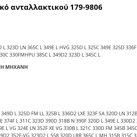
ικό ανταλλακτικού
179-9806
D L 323D LN 365C L 349E L HVG 325D L 325C 349E 325D 33
330C 330FMHPU 385C L 349D2 323D L 345C L
ΚΗ ΜΗΧΑΝΗ
XE 349D L 325D FM LL 325B L 336D2 LXE 323F SA 320D LN 31
XE 374F L 311C 323D 390D 318B N 390F 320D L 349E L 330D2
9E L VG 324E LN 352F XE VG 330B L 321C 330D FM 345B 345
49D2 352F-VG 323D2 L 558 320D LRR 365C L MH 315B 315C 3