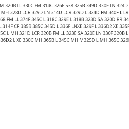
FM 320B LL 330C FM 314C 326F 538 325B 349D 330F LN 324D 
D MH 328D LCR 329D LN 314D LCR 329D L 324D FM 340F L LRE
68 FM LL 374F 345C L 318C 329E L 318B 323D SA 320D RR 3
L 314F CR 385B 385C 345D L 336F LNXE 329F L 336D2 XE 335
5C L MH 321D LCR 320B FM LL 323E SA 320E LN 330F 320B L 
 336D2 L XE 330C MH 365B L 345C MH M325D L MH 365C 326