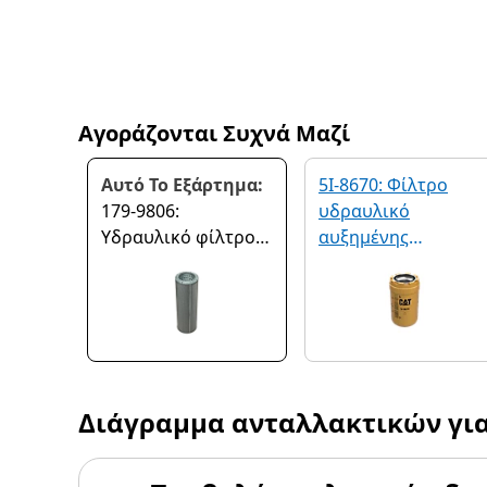
Αγοράζονται Συχνά Μαζί
Αυτό Το Εξάρτημα:
5I-8670: Φίλτρο
179-9806:
υδραυλικό
Υδραυλικό φίλτρο
αυξημένης
υπερ-υψηλής
απόδοσης
απόδοσης
Διάγραμμα ανταλλακτικών γι