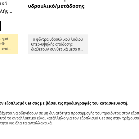
ικό
υδραυλικό/μετάδοσης
λής
νημά
Τα φίλτρα υδραυλικού λαδιού
at®,
υπερ-υψηλής απόδοσης
λικού
διαθέτουν συνθετικά μέσα που
απομακρύνουν μια υψηλότερη
ς
αναλογία λεπτών σωματιδίων
ρ-
για βέλτιστο έλεγχο της
έχει
ρύπανσης στις πλέον
ρύπους
απαιτητικές εφαρμογές. Τα
κή
φίλτρα υδραυλικού λαδιού Cat
ατός
UHE δεν προορίζονται για
εφαρμογές σασμάν.
τον εξοπλισμό Cat σας με βάσει τις προδιαγραφές του κατασκευαστή.
έχεται να οδηγήσουν σε μη δυνατότητα προσαρμογής του προϊόντος στον εξοπλ
αυτό το ανταλλακτικό είναι κατάλληλο για τον εξοπλισμό Cat σας στην τρέχουσα
τητα για όλα τα ανταλλακτικά.