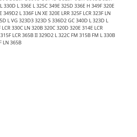
L 330D L 336E L 325C 349E 325D 336E H 349F 320E
 349D2 L 336F LN XE 320E LRR 325F LCR 323F LN
45D L VG 323D3 323D S 336D2 GC 340D L 323D L
F LCR 330C LN 320B 320C 320D 320E 314E LCR
315F LCR 365B II 329D2 L 322C FM 315B FM L 330B
F LN 365B