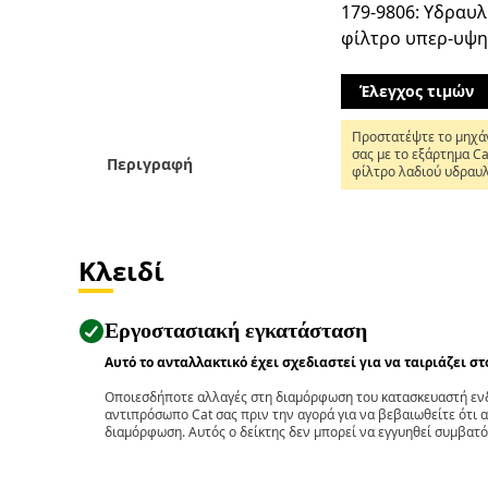
179-9806: Υδραυλ
φίλτρο υπερ-υψη
απόδοσης
Έλεγχος τιμών
Προστατέψτε το μηχά
σας με το εξάρτημα C
Περιγραφή
φίλτρο λαδιού υδραυ
σασμάν. Το φίλτρο
συστήματος μετάδοση
κίνησης 179-9806 υπε
υψηλής απόδοσης παρ
προστασία από τους 
Κλειδί
και βοηθά στη συνολι
απόδοση του μηχανήμ
σας Cat®.
Εργοστασιακή εγκατάσταση
Αυτό το ανταλλακτικό έχει σχεδιαστεί για να ταιριάζει σ
Οποιεσδήποτε αλλαγές στη διαμόρφωση του κατασκευαστή ενδ
αντιπρόσωπο Cat σας πριν την αγορά για να βεβαιωθείτε ότι 
διαμόρφωση. Αυτός ο δείκτης δεν μπορεί να εγγυηθεί συμβατό