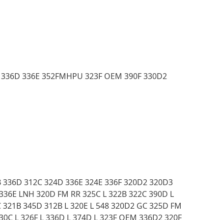
6F 336D 336E 352FMHPU 323F OEM 390F 330D2
2B 336D 312C 324D 336E 324E 336F 320D2 320D3
 336E LNH 320D FM RR 325C L 322B 322C 390D L
C 321B 345D 312B L 320E L 548 320D2 GC 325D FM
30C L 326F L 336D L 374D L 323F OEM 336D2 320F