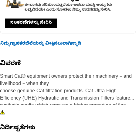
ಈ ಭಾಗವು ಸರಿಹೊಂದುತ್ತದೆಯೇ ಅಥವಾ ದುರಸ್ತಿ ಆಯ್ಕೆಗಳು
ಲಭ್ಯವಿದೆಯೇ ಎಂದು ನೋಡಲು ನಿಮ್ಮ ಸಾಧನವನ್ನು ಸೇರಿಸಿ.
ಸಲಕರಣೆಗಳನ್ನು ಸೇರಿಸಿ
ನಿಮ್ಮಗ್ರಾಹಕರಬೆಲೆಯನ್ನು ವೀಕ್ಷಿಸಲುಲಾಗಿನ್ಮಾಡಿ
ವಿವರಣೆ
Smart Cat® equipment owners protect their machinery – and
livelihood – when they
choose genuine Cat filtration products. Cat Ultra High
Efficiency (UHE) Hydraulic and Transmission Filters feature
synthetic media which removes a higher proportion of fine
particles for optimum contamination control in the most severe
applications.
ನಿರ್ದಿಷ್ಟತೆಗಳು
While a filter choice may not seem like a major decision, the