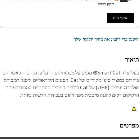
תיקון זמינות.
הוסף ציוד
נס כדי להציג את מחיר הלקוח שלך
אור
Sm® מגנים על מכונותיהם – ועל פרנסתם – כאשר הם
בוחרים במוצרי סינון מקוריים של Cat. מסננים הידראוליים ומסנני תמסורת
אולטרה-יעילים (UHE) של Cat כוללים חומרים סינתטיים המסירים יותר
יקים דקים להגנה מיטבית מפני זיהום בעבודות הקשות ביותר.
ם בחירת מסנן לא נראית כהחלטה מכריעה, אך המסנן הלא נכון עלול
להאיץ את הבלאי והנזק לציוד. לדוגמה, מסננים הידראוליים של Cat
קים את ההגנה הטובה ביותר מפני זיהומים ושחיקה בכך שהם מונעים
רטים
מרים אלה לשחוק את רמת סיבולת ההידוק בתוך מערכת שפועלת בלחץ