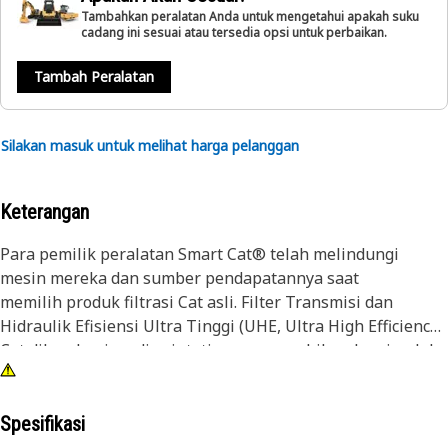
Tambahkan peralatan Anda untuk mengetahui apakah suku
cadang ini sesuai atau tersedia opsi untuk perbaikan.
Tambah Peralatan
Silakan masuk untuk melihat harga pelanggan
Keterangan
Para pemilik peralatan Smart Cat® telah melindungi
mesin mereka dan sumber pendapatannya saat
memilih produk filtrasi Cat asli. Filter Transmisi dan
Hidraulik Efisiensi Ultra Tinggi (UHE, Ultra High Efficiency)
Cat dilengkapi media sintetis yang menghilangkan jumlah
partikel halus yang lebih besar untuk kontrol kontaminasi
yang optimal di aplikasi yang paling berat.
Spesifikasi
Meskipun pemilihan filter sepertinya bukan termasuk