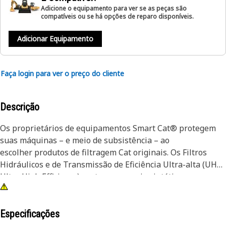
Adicione o equipamento para ver se as peças são
compatíveis ou se há opções de reparo disponíveis.
Adicionar Equipamento
Faça login para ver o preço do cliente
Descrição
Os proprietários de equipamentos Smart Cat® protegem
suas máquinas – e meio de subsistência – ao
escolher produtos de filtragem Cat originais. Os Filtros
Hidráulicos e de Transmissão de Eficiência Ultra-alta (UHE,
Ultra High Efficiency) contam com meio sintético que
remove uma proporção mais elevada de partículas finas
para controle de contaminação ideal nas aplicações mais
severas.
Especificações