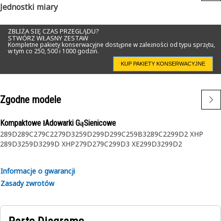
Jednostki miary
ZBLIŻA SIĘ CZAS PRZEGLĄDU?
STWÓRZ WŁASNY ZESTAW
Kompletne pakiety konserwacyjne dostępne w zależności od typu sprzętu,
w tym co 250, 500 i 1000 godzin.
KUP PAKIETY KONSERWACYJNE
Zgodne modele
Kompaktowe łAdowarki GąSienicowe
289D
289C
279C2
279D3
259D
299D
299C
259B3
289C2
299D2 XHP
289D3
259D3
299D XHP
279D
279C
299D3 XE
299D3
299D2
Informacje o gwarancji
Zasady zwrotów