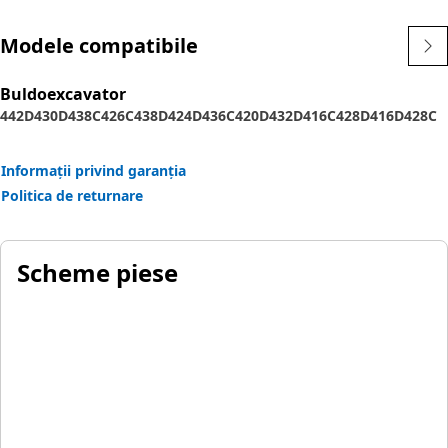
Modele compatibile
Buldoexcavator
442D
430D
438C
426C
438D
424D
436C
420D
432D
416C
428D
416D
428C
Informații privind garanția
Politica de returnare
Scheme piese