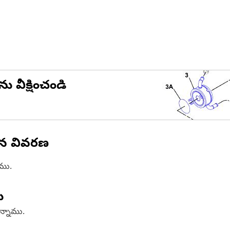
ను వీక్షించండి
ిన వివరణ
ాము.
ు
ఉన్నాము.