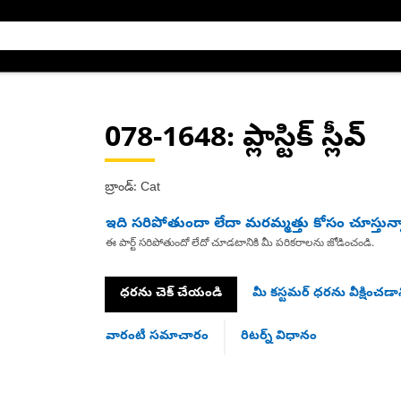
078-1648
: ప్లాస్టిక్ స్లీవ్
బ్రాండ్: Cat
ఇది సరిపోతుందా లేదా మరమ్మత్తు కోసం చూస్తున్
ఈ పార్ట్ సరిపోతుందో లేదో చూడటానికి మీ పరికరాలను జోడించండి.
ధరను చెక్ చేయండి
మీ కస్టమర్ ధరను వీక్షించడాన
వారంటీ సమాచారం
రిటర్న్ విధానం