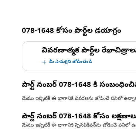
078-1648
కోసం పార్ట్‌ల డయాగ్రం
వివరణాత్మక పార్ట్‌ల రేఖాచిత్రాల
మీ సామగ్రిని జోడించండి
పార్ట్ నంబర్
078-1648
కి సంబంధించ
మేము ఇప్పటికీ ఈ భాగానికి వివరణను జోడించే పనిలో ఉన్న
పార్ట్ నంబర్
078-1648
కోసం లక్షణాల
మేము ఇప్పటికీ ఈ భాగానికి స్పెసిఫికేషన్‌ను జోడించే పనిలో 