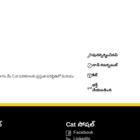
పునర్నిర్మించినవి
నాన్-రిటర్నబుల్
కిట్
ాగం మీ Cat పరికరాలకు ప్రస్తుత పరిస్థితిలో మరియు
భర్తీ
చేయబడింది
్
Cat సోషల్
Facebook
LinkedIn