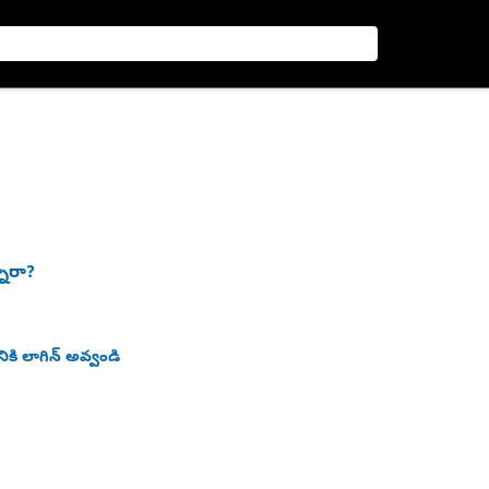
నారా?
ికి లాగిన్ అవ్వండి