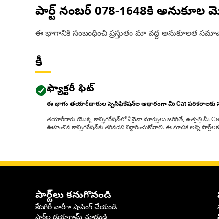
పార్ట్ నంబర్
078-1648
కి అనుకూల మ
ఈ భాగానికి సంబంధించి ప్రస్తుతం మా వద్ద అనుకూలత సమాచ
కీ
ఫ్యాక్టరీ ఫిట్
ఈ భాగం తయారీదారుల స్పెసిఫికేషన్‌ల ఆధారంగా మీ Cat పరికరాలకు
తయారీదారు యొక్క కాన్ఫిగరేషన్‌లో ఏవైనా మార్పులు జరిగితే, ఉత్పత్తి మీ C
ఊహించిన కాన్ఫిగరేషన్‌కు తగినదని నిర్ధారించుకోవాలి. ఈ సూచిక అన్ని పార్ట
పార్ట్‌లు కనుగొనండి
కేటగిరీ వారీగా షాపింగ్ చేయండి
పార్ట్‌ల డయాగ్రామ్ చూడండి