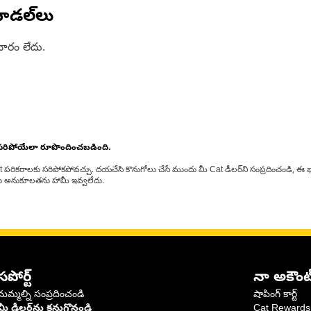
ోడల్‌లు
ారం లేదు.
 సరిపోయేలా రూపొందించబడింది.
at పరికరాలకు సరిపోకపోవచ్చు. దయచేసి కొనుగోలు చేసే ముందు మీ Cat డీలర్‌ని సంప్రదించండి, ఈ భ
్‌లకు అనుకూలతను హామీ ఇవ్వలేదు.
సపోర్ట్
నా అకౌంట
మమ్మల్ని సంప్రదించండి
షాపింగ్ కార్ట్
మీ డీలర్‌ను కనుగొనండి
Cat Rewards