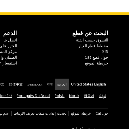
البحث عن قطع
الدعم
التسوق حسب الفئة
اتصل بنا
مخطط قطع الغيار
العثور على
SIS
مركز المس
حول قطع Cat
الضمان وا
خريطة الموقع
استفسار ع
United States English
العربية
বাংলা
Български
简体中文
中文
Română
Português Do Brasil
Polski
Norsk
한국어
ಕನ್ನಡ
حول Cat
خريطة الموقع
تحديث إعدادات ملفات تعريف الارتباط
عدم بي