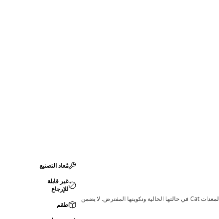
مُعاد التصنيع
غير قابلة
للإرجاع
قد تؤدي أي تغييرات في ضبط الشركة المصنعة إلى عدم ملاءمة المنتج لمعدات Cat لديك. يرجى استشارة وكيل Cat لديك قبل الشراء للتأكد من أن هذه القطعة مناسبة لمعدات Cat في حالتها الحالية وتكوينها المفترض. لا يضمن
طقم