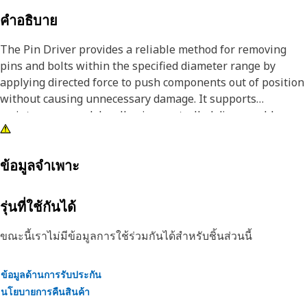
คำอธิบาย
The Pin Driver provides a reliable method for removing
pins and bolts within the specified diameter range by
applying directed force to push components out of position
without causing unnecessary damage. It supports
maintenance work by allowing controlled disassembly,
reducing the effort required to separate tightly fitted parts,
and improving the ease of handling during repair tasks.
The tool helps maintain alignment during removal, lowers
ข้อมูลจำเพาะ
the chance of surface damage, and ensures that
components can be detached stably and predictably.
รุ่นที่ใช้กันได้
Attributes:
ขณะนี้เราไม่มีข้อมูลการใช้ร่วมกันได้สำหรับชิ้นส่วนนี้
• Helps prevent damage to surrounding surfaces during
removal.
ข้อมูลด้านการรับประกัน
• Supports accurate alignment during impact application.
นโยบายการคืนสินค้า
• Reduces the effort required to dislodge tightly fitted