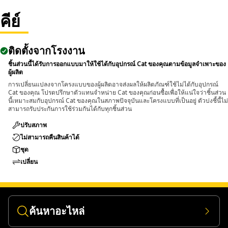
components.
• Suitable for removing pins and bolts greater than 1-1/4
คีย์
inch and up to 2 inch (50.8 mm) diameters.
ติดตั้งจากโรงงาน
Applications:
The Pin Driver is used during maintenance and repair
ชิ้นส่วนนี้ได้รับการออกแบบมาให้ใช้ได้กับอุปกรณ์ Cat ของคุณตามข้อมูลจำเพาะของ
ผู้ผลิต
activities where large pins and bolts are fitted within
การเปลี่ยนแปลงจากโครงแบบของผู้ผลิตอาจส่งผลให้ผลิตภัณฑ์ใช้ไม่ได้กับอุปกรณ์
assemblies and applied directly to the pin or bolt to push it
Cat ของคุณ โปรดปรึกษาตัวแทนจำหน่าย Cat ของคุณก่อนซื้อเพื่อให้แน่ใจว่าชิ้นส่วน
out using controlled force.
นี้เหมาะสมกับอุปกรณ์ Cat ของคุณในสภาพปัจจุบันและโครงแบบที่เป็นอยู่ ตัวบ่งชี้นี้ไม่
สามารถรับประกันการใช้ร่วมกันได้กับทุกชิ้นส่วน
ปรับสภาพ
ไม่สามารถคืนสินค้าได้
ชุด
เปลี่ยน
ค้นหาอะไหล่