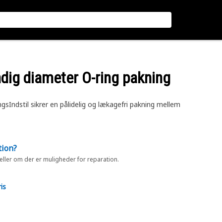
dig diameter O-ring pakning
gsIndstil sikrer en pålidelig og lækagefri pakning mellem
tion?
 eller om der er muligheder for reparation.
is