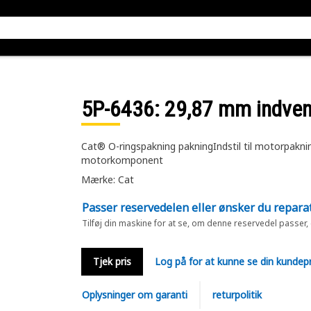
5P-6436
: 29,87 mm indven
Cat® O-ringspakning pakningIndstil til motorpaknin
motorkomponent
Mærke: Cat
Passer reservedelen eller ønsker du repara
Tilføj din maskine for at se, om denne reservedel passer,
Tjek pris
Log på for at kunne se din kundepr
Oplysninger om garanti
returpolitik