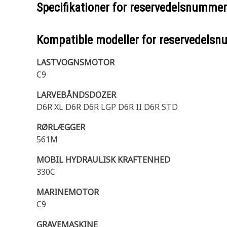
Specifikationer for reservedelsnumme
Kompatible modeller for reservedels
LASTVOGNSMOTOR
C9
LARVEBÅNDSDOZER
D6R XL D6R D6R LGP D6R II D6R STD
RØRLÆGGER
561M
MOBIL HYDRAULISK KRAFTENHED
330C
MARINEMOTOR
C9
GRAVEMASKINE