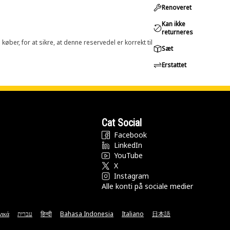
Renoveret
Kan ikke
returneres
øber, for at sikre, at denne reservedel er korrekt til
Sæt
Erstattet
Cat Social
Facebook
LinkedIn
YouTube
X
Instagram
Alle konti på sociale medier
νικά
עברית
हिन्दी
Bahasa Indonesia
Italiano
日本語