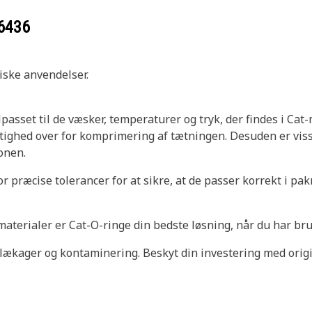
6436
iske anvendelser.
ilpasset til de væsker, temperaturer og tryk, der findes i Ca
tighed over for komprimering af tætningen. Desuden er vis
onen.
r præcise tolerancer for at sikre, at de passer korrekt i p
materialer er Cat-O-ringe din bedste løsning, når du har brug
ækager og kontaminering. Beskyt din investering med origi