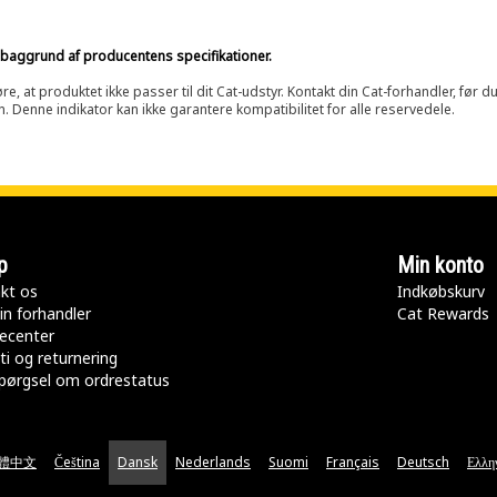
på baggrund af producentens specifikationer.
at produktet ikke passer til dit Cat-udstyr. Kontakt din Cat-forhandler, før du k
n. Denne indikator kan ikke garantere kompatibilitet for alle reservedele.
p
Min konto
kt os
Indkøbskurv
in forhandler
Cat Rewards
ecenter
ti og returnering
pørgsel om ordrestatus
體中文
Čeština
Dansk
Nederlands
Suomi
Français
Deutsch
Ελλη