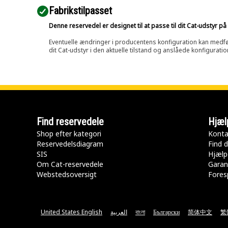
Fabrikstilpasset
Denne reservedel er designet til at passe til dit Cat-udstyr 
Eventuelle ændringer i producentens konfiguration kan medføre, 
dit Cat-udstyr i den aktuelle tilstand og anslåede konfiguratio
Find reservedele
Hjæl
Shop efter kategori
Konta
Reservedelsdiagram
Find d
SIS
Hjælp
Om Cat-reservedele
Garan
Webstedsoversigt
Fores
United States English
العربية
বাংলা
Български
简体中文
繁