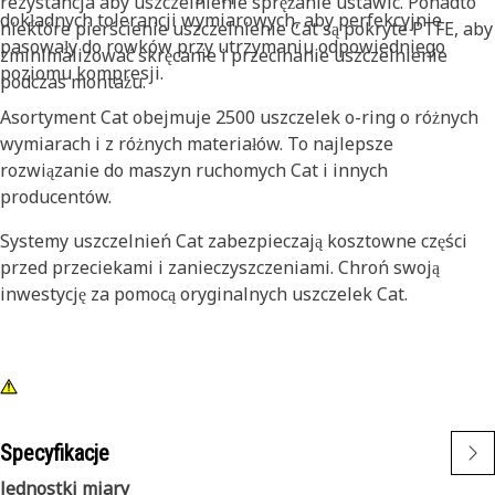
rezystancja aby uszczelnienie sprężanie ustawić. Ponadto
dokładnych tolerancji wymiarowych, aby perfekcyjnie
niektóre pierścienie uszczelnienie Cat są pokryte PTFE, aby
pasowały do rowków przy utrzymaniu odpowiedniego
zminimalizować skręcanie i przecinanie uszczelnienie
poziomu kompresji.
podczas montażu.
Asortyment Cat obejmuje 2500 uszczelek o-ring o różnych
wymiarach i z różnych materiałów. To najlepsze
rozwiązanie do maszyn ruchomych Cat i innych
producentów.
Systemy uszczelnień Cat zabezpieczają kosztowne części
przed przeciekami i zanieczyszczeniami. Chroń swoją
inwestycję za pomocą oryginalnych uszczelek Cat.
Specyfikacje
Jednostki miary