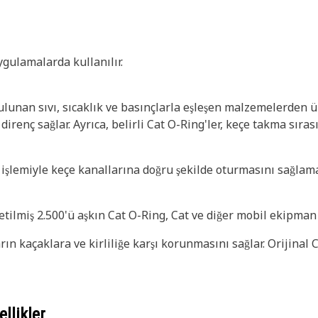
ygulamalarda kullanılır.
unan sıvı, sıcaklık ve basınçlarla eşleşen malzemelerden üre
 direnç sağlar. Ayrıca, belirli Cat O-Ring'ler, keçe takma sı
a işlemiyle keçe kanallarına doğru şekilde oturmasını sağlam
tilmiş 2.500'ü aşkın Cat O-Ring, Cat ve diğer mobil ekipman O
ın kaçaklara ve kirliliğe karşı korunmasını sağlar. Orijinal C
llikler