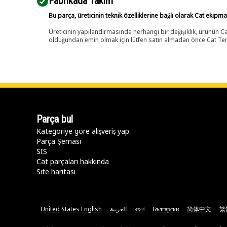
Fabrikada Takım
Bu parça, üreticinin teknik özelliklerine bağlı olarak Cat ekipm
Üreticinin yapılandırmasında herhangi bir değişiklik, ürünün
olduğundan emin olmak için lütfen satın almadan önce Cat Tems
Parça bul
Kategoriye göre alışveriş yap
Parça Şeması
SIS
Cat parçaları hakkında
Site haritası
United States English
العربية
বাংলা
Български
简体中文
繁