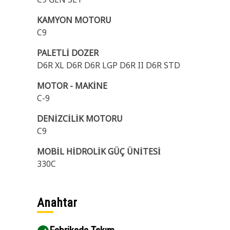
KAMYON MOTORU
C9
PALETLİ DOZER
D6R XL D6R D6R LGP D6R II D6R STD
MOTOR - MAKİNE
C-9
DENİZCİLİK MOTORU
C9
MOBİL HİDROLİK GÜÇ ÜNİTESİ
330C
Anahtar