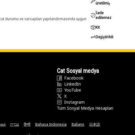
üretilmiş
İade
edilemez
evcut durumu ve varsayılan yapılandırmasında uygun
Kit
Değiştirildi
Cat Sosyal medya
Facebook
LinkedIn
YouTube
X
Instagram
Tüm Sosyal Medya Hesapları
νικά
עברית
हिन्दी
Bahasa Indonesia
Italiano
日本語