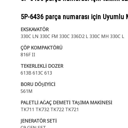
5P-6436
parça numarası için Uyumlu 
EKSKAVATÖR
330C LN 330C FM 330C 336D2 L 330C MH 330C L
ÇÖP KOMPAKTÖRÜ
816F II
TEKERLEKLİ DOZER
613B 613C 613
BORU DÖŞEYİCİ
561M
PALETLİ AĞAÇ DEMETİ TAŞIMA MAKİNESİ
TK711 TK732 TK722 TK721
JENERATÖR SETİ
C9 GEN SET