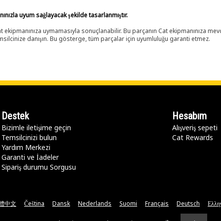
anınızla uyum sağlayacak şekilde tasarlanmıştır.
 Cat ekipmanınıza uymamasıyla sonuçlanabilir. Bu parçanın Cat ekipmanınıza m
ilcinize danışın. Bu gösterge, tüm parçalar için uyumluluğu garanti etmez.
Destek
Hesabım
Bizimle iletişime geçin
Alışveriş sepeti
Temsilcinizi bulun
Cat Rewards
Yardım Merkezi
Garanti ve İadeler
Sipariş durumu Sorgusu
體中文
Čeština
Dansk
Nederlands
Suomi
Français
Deutsch
Ελλη