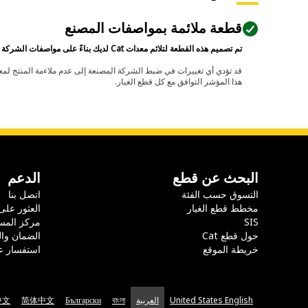
قطعة ملائمة بمواصفات المصنع
تم تصميم هذه القطعة لتلائم معدات Cat لديك بناءً على مواصفات الشركة المصنعة.
هذا المؤشر التوافق مع كل قطع الغيار.
البحث عن قطع
الدعم
التسوق حسب الفئة
اتصل بنا
مخطط قطع الغيار
العثور على
SIS
مركز المس
حول قطع Cat
الضمان وا
خريطة الموقع
استفسار ع
United States English
العربية
বাংলা
Български
简体中文
中文