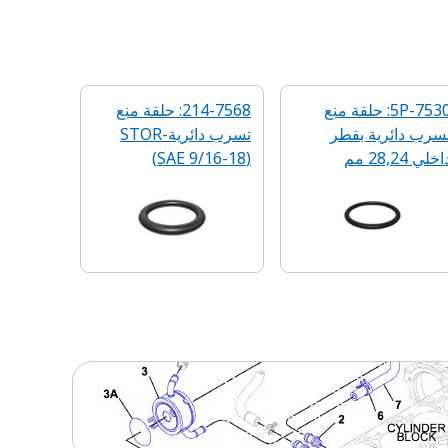
5P-7530: حلقة منع
214-7568: حلقة منع
تسرب دائرية بقطر
تسرب دائرية-STOR
اخلي 28,24 مم
‏(SAE 9/16-18)