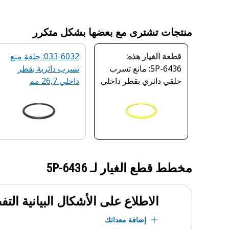
منتجات تشترى مع بعضها بشكل متكرر
قطعة الغيار هذه:
033-6032: حلقة منع
5P-6436: مانع تسرب
تسرب دائرية بقطر
حلقي دائري بقطر داخلي
داخلي 26,7 مم
29,87 مم
مخطط قطع الغيار لـ
5P-6436
الاطلاع على الأشكال البيانية الت
إضافة معداتك