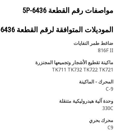
مواصفات رقم القطعة
5P-6436
الموديلات المتوافقة لرقم القطعة
-6436
ضاغط طمر النفايات
816F II
ماكينة تقطيع الأشجار وتجميعها المجنزرة
TK711 TK732 TK722 TK721
المحرك - الماكينة
C-9
وحدة آلية هيدروليكية متنقلة
330C
محرك بحري
C9