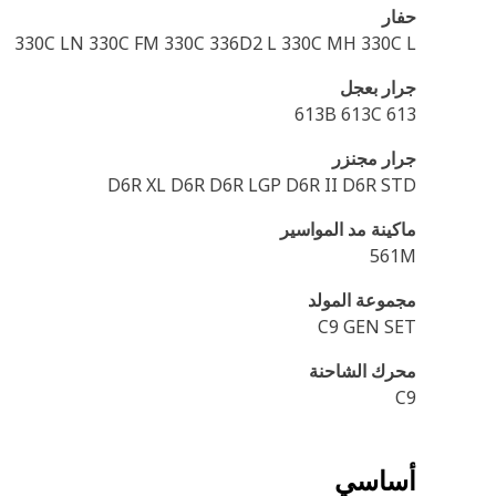
حفار
330C LN 330C FM 330C 336D2 L 330C MH 330C L
جرار بعجل
613B 613C 613
جرار مجنزر
D6R XL D6R D6R LGP D6R II D6R STD
ماكينة مد المواسير
561M
مجموعة المولد
C9 GEN SET
محرك الشاحنة
C9
أساسي