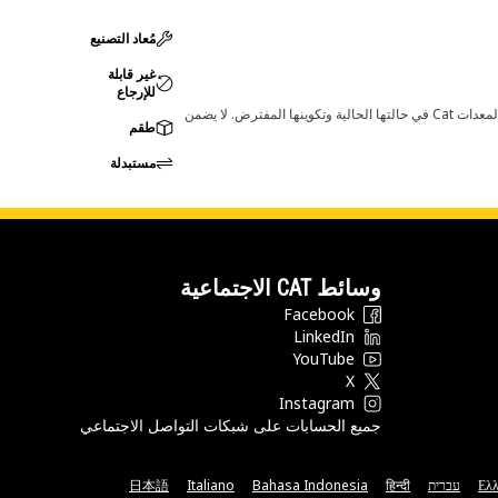
مُعاد التصنيع
غير قابلة
للإرجاع
قد تؤدي أي تغييرات في ضبط الشركة المصنعة إلى عدم ملاءمة المنتج لمعدات Cat لديك. يرجى استشارة وكيل Cat لديك قبل الشراء للتأكد من أن هذه القطعة مناسبة لمعدات Cat في حالتها الحالية وتكوينها المفترض. لا يضمن
طقم
مستبدلة
وسائط CAT الاجتماعية
Facebook
LinkedIn
YouTube
X
Instagram
جميع الحسابات على شبكات التواصل الاجتماعي
Ελλ
עברית
हिन्दी
Bahasa Indonesia
Italiano
日本語