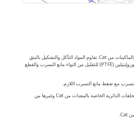
الحلقات الدائرية من Cat®‎ مصنوعة من المواد التي تتطابق مع السوائل، ودرجات الحرارة، وقيم الضغط الموجودة في المحركات والماكينات من Cat. تقاوم المواد التآكل والتشكيل بالبثق
وتوفر مقاومة فائقة لمجموعة ضغط مانع التسرب. بالإضافة إلى ذلك، بعض الحلقات الدائرية الخاصة من Cat مغطاة بالبولي تترافلوروإيثيلين (PTFE) للتقليل من التواء مانع التسرب والقطع
 التسرب مع ضغط مانع التسرب اللازم.
فمن بين ما يزيد عن 2500 حلقة دائرية تختلف من حيث الأحجام والمواد، تعد الحلقات الدائرية من Cat هي الحل الأمثل لاحتياجات الحلقات الدائرية الخاصة بالمعدات من Cat وغيرها من