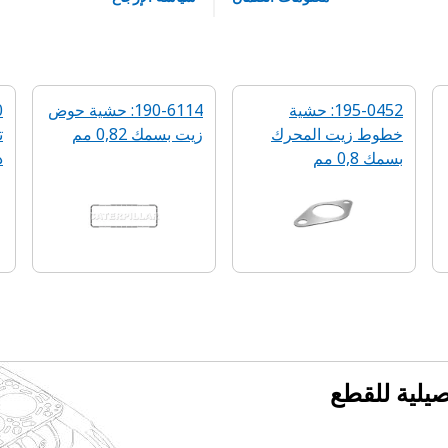
195-0452: حشية
190-6114: حشية حوض
خطوط زيت المحرك
زيت بسمك 0,82 مم
‬
بسمك 0,8 مم
د
فصيلية للقطع