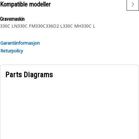
Kompatible modeller
Gravemaskin
330C LN
330C FM
330C
336D2 L
330C MH
330C L
Garantiinformasjon
Returpolicy
Parts Diagrams