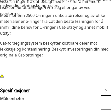
visse o-ringer fra Cat belagt med PTFE for å minimere
nødvendig tetningskompresjon.
risikoen for at tetningen vrir seg eller går av ved
montering.
Med mer enn 2500 O-ringer i ulike størrelser og av ulike
materialer er o-ringer fra Cat den beste løsningen for å
innfri dine behov for O-ringer i Cat-utstyr og annet mobilt
utstyr.
Cat-forseglingssystem beskytter kostbare deler mot
lekkasje og kontaminering. Beskytt investeringen din med
originale Cat-tetninger.
Spesifikasjoner
Måleenheter