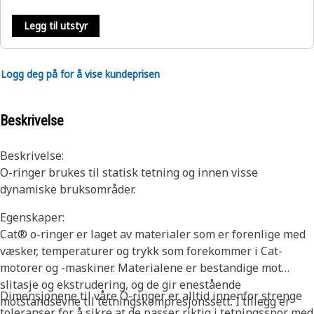
Legg til utstyr
Logg deg på for å vise kundeprisen
Beskrivelse
Beskrivelse:
O-ringer brukes til statisk tetning og innen visse
dynamiske bruksområder.
Egenskaper:
Cat® o-ringer er laget av materialer som er forenlige med
væsker, temperaturer og trykk som forekommer i Cat-
motorer og -maskiner. Materialene er bestandige mot
slitasje og ekstrudering, og de gir enestående
Dimensjonene til våre O-ringer er alltid innenfor strenge
motstandsevne til tetningskompresjonssett. I tillegg er
toleranser for å sikre at de passer riktig i tetningsspor med