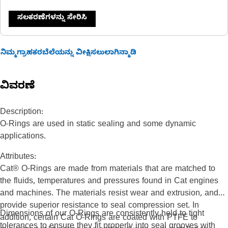
ಸಲಕರಣೆಗಳನ್ನು ಸೇರಿಸಿ
ನಿಮ್ಮಗ್ರಾಹಕರಬೆಲೆಯನ್ನು ವೀಕ್ಷಿಸಲುಲಾಗಿನ್ಮಾಡಿ
ವಿವರಣೆ
Description:
O-Rings are used in static sealing and some dynamic
applications.
Attributes:
Cat® O-Rings are made from materials that are matched to
the fluids, temperatures and pressures found in Cat engines
and machines. The materials resist wear and extrusion, and
provide superior resistance to seal compression set. In
Dimensions of our O-Rings are consistently held to tight
addition, certain Cat O-Rings are coated with PTFE to
tolerances to ensure they fit properly into seal grooves with