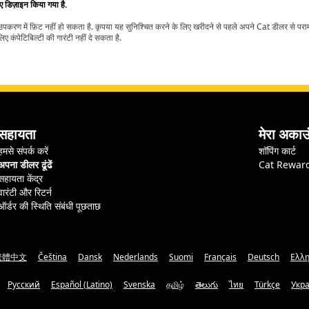
िए डिज़ाइन किया गया है.
t उपकरण में फ़िट नहीं हो सकता है. कृपया यह सुनिश्चित करने के लिए खरीदने से पहले अपने Cat डीलर से पर
ए कंपेटिबिल्टी की गारंटी नहीं दे सकता है.
सहायता
मेरा अकाउ
हमसे संपर्क करें
शॉपिंग कार्ट
अपना डीलर ढूंढें
Cat Rewar
सहायता केंद्र
वारंटी और रिटर्न
ऑर्डर की स्थिति संबंधी पूछताछ
繁體中文
Čeština
Dansk
Nederlands
Suomi
Français
Deutsch
Ελλη
Русский
Español (Latino)
Svenska
தமிழ்
తెలుగు
ไทย
Türkçe
Укр