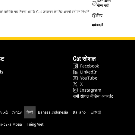
रिटर्न करने
योग्य नहीं
ामर्श करें कि यह हिस्सा आपके Cat उपकरण के लिए अपनी वर्तमान स्थिति
किट
बदलें
ंट
Cat सोशल
Facebook
ds
LinkedIn
YouTube
X
Instagram
सभी सोशल मीडिया अकाउंट
νικά
עברית
हिन्दी
Bahasa Indonesia
Italiano
日本語
аїнська Мова
Tiếng Việt