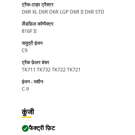
ट्रैक-टाइप ट्रैक्टर
D6R XL D6R D6R LGP D6R II D6R STD
लैंडफ़िल कॉम्पैक्टर
816F II
समुद्री इंजन
C9
ट्रैक फ़ेलर बंचर
TK711 TK732 TK722 TK721
इंजन - मशीन
C-9
कुंजी
फैक्ट्री फ़िट