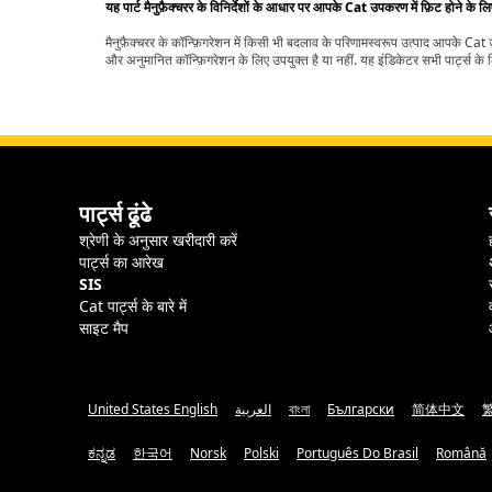
यह पार्ट मैनुफ़ैक्चरर के विनिर्देशों के आधार पर आपके Cat उपकरण में फ़िट होने के ल
मैनुफ़ैक्चरर के कॉन्फ़िगरेशन में किसी भी बदलाव के परिणामस्वरूप उत्पाद आपके Ca
और अनुमानित कॉन्फ़िगरेशन के लिए उपयुक्त है या नहीं. यह इंडिकेटर सभी पार्ट्स के लि
पार्ट्स ढूंढे
श्रेणी के अनुसार खरीदारी करें
पार्ट्स का आरेख
SIS
Cat पार्ट्स के बारे में
साइट मैप
United States English
العربية
বাংলা
Български
简体中文
ಕನ್ನಡ
한국어
Norsk
Polski
Português Do Brasil
Română